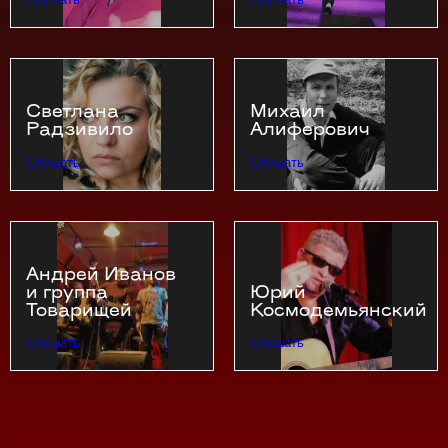
Светлана
Михаил
Радзивило
Алиферович
Слушать
Слушать
Андрей Иванов
и группа
Юрий
Товарищей
Космодемьянский
Слушать
Слушать