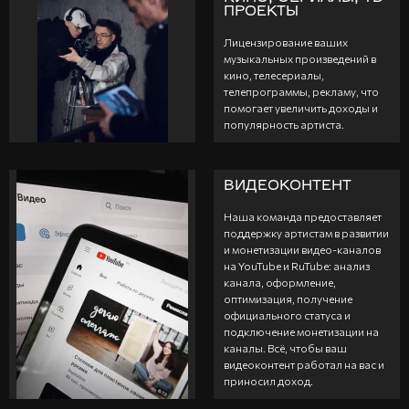
ПРОЕКТЫ
Лицензирование ваших
музыкальных произведений в
кино, телесериалы,
телепрограммы, рекламу, что
помогает увеличить доходы и
популярность артиста.
ВИДЕОКОНТЕНТ
Наша команда предоставляет
поддержку артистам в развитии
и монетизации видео-каналов
на YouTube и RuTube: анализ
канала, оформление,
оптимизация, получение
официального статуса и
подключение монетизации на
каналы. Всё, чтобы ваш
видеоконтент работал на вас и
приносил доход.