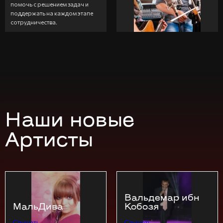
помочь с решением задач и
поддержать на каждом этапе
сотрудничества.
Наши новые
Артисты
Вальдемар ибн
МальДива
Кобозя
Слушать
Слушать