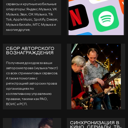
сервисы и крупные мобильные
операторы: Яндекс.Музыка, VK
Музыка, Звук, ОК Музыка, Tik
Tok, Apple Music, Spotify, Deezer,
Музыка Билайн, МТС Музыка и
многие другие.
СБОР АВТОРСКОГО
ВОЗНАГРАЖДЕНИЯ
Получение доходов за ваши
авторские права (музыка/текст)
со всех стриминговых сервисов.
А также помогаем с
регистрацией авторских прав в
организациях по
коллективному управлению
правами, такими как РАО,
ВОИС и РСП.
СИНХРОНИЗАЦИЯ В
КИНО, СЕРИАЛЫ, ТВ-