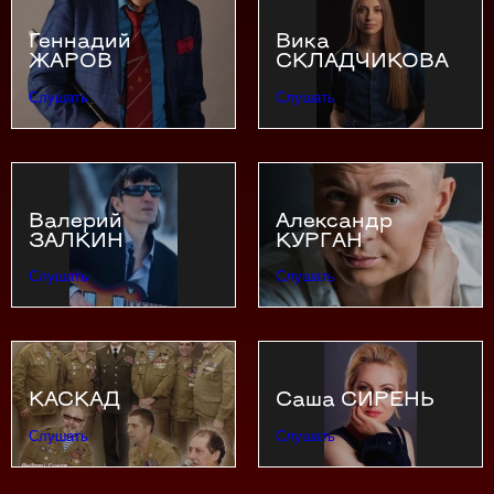
Геннадий
Вика
ЖАРОВ
СКЛАДЧИКОВА
Слушать
Слушать
Валерий
Александр
ЗАЛКИН
КУРГАН
Слушать
Слушать
КАСКАД
Саша СИРЕНЬ
Слушать
Слушать