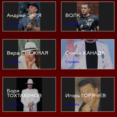
Андрей ЗАРЯ
ВОЛК
Слушать
Слушать
Вера СНЕЖНАЯ
Семён КАНАДА
Слушать
Слушать
Боря
ТОХТАХУНОВ
Игорь ГОРЯЧЕВ
Слушать
Слушать