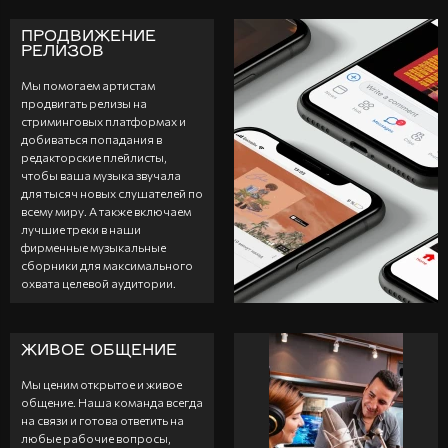
ПРОДВИЖЕНИЕ
РЕЛИЗОВ
Мы помогаем артистам
продвигать релизы на
стриминговых платформах и
добиваться попадания в
редакторские плейлисты,
чтобы ваша музыка звучала
для тысяч новых слушателей по
всему миру. А также включаем
лучшие треки в наши
фирменные музыкальные
сборники для максимального
охвата целевой аудитории.
ЖИВОЕ ОБЩЕНИЕ
Мы ценим открытое и живое
общение. Наша команда всегда
на связи и готова ответить на
любые рабочие вопросы,